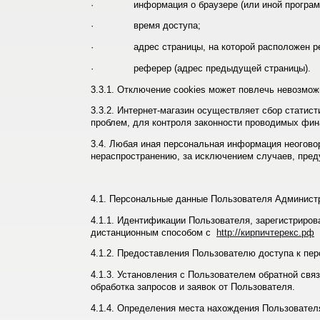
· информация о браузере (или иной программе, 
· время доступа;
· адрес страницы, на которой расположен ре
· реферер (адрес предыдущей страницы).
3.3.1. Отключение cookies может повлечь невозмож
3.3.2. Интернет-магазин осуществляет сбор статис
проблем, для контроля законности проводимых фин
3.4. Любая иная персональная информация неогово
нераспространению, за исключением случаев, преду
4.1. Персональные данные Пользователя Администр
4.1.1. Идентификации Пользователя, зарегистриров
дистанционным способом с
http://кирпичтерекс.рф
4.1.2. Предоставления Пользователю доступа к пе
4.1.3. Установления с Пользователем обратной свя
обработка запросов и заявок от Пользователя.
4.1.4. Определения места нахождения Пользовател