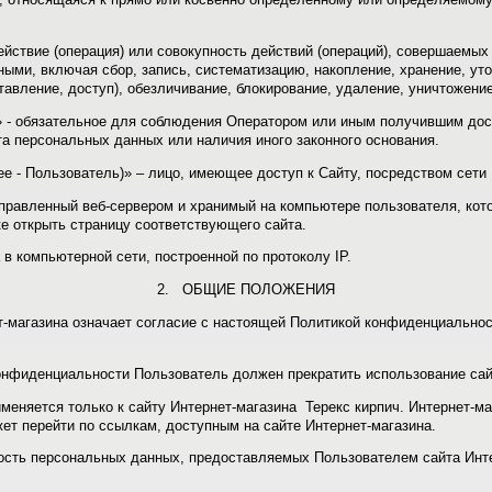
ействие (операция) или совокупность действий (операций), совершаемых
ыми, включая сбор, запись, систематизацию, накопление, хранение, уто
тавление, доступ), обезличивание, блокирование, удаление, уничтожен
» - обязательное для соблюдения Оператором или иным получившим дос
та персональных данных или наличия иного законного основания.
лее ‑ Пользователь)» – лицо, имеющее доступ к Сайту, посредством сети
правленный веб-сервером и хранимый на компьютере пользователя, кото
е открыть страницу соответствующего сайта.
 в компьютерной сети, построенной по протоколу IP.
2. ОБЩИЕ ПОЛОЖЕНИЯ
-магазина означает согласие с настоящей Политикой конфиденциально
онфиденциальности Пользователь должен прекратить использование сай
няется только к сайту Интернет-магазина Терекс кирпич. Интернет-маг
жет перейти по ссылкам, доступным на сайте Интернет-магазина.
ость персональных данных, предоставляемых Пользователем сайта Инте