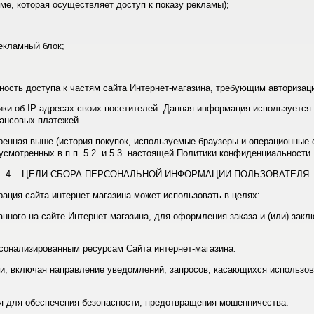
которая осуществляет доступ к показу рекламы);
кламный блок;
ность доступа к частям сайта Интернет-магазина, требующим авторизац
тики об IP-адресах своих посетителей. Данная информация используетс
ансовых платежей.
ренная выше (история покупок, используемые браузеры и операционные 
смотренных в п.п. 5.2. и 5.3. настоящей Политики конфиденциальности.
4. ЦЕЛИ СБОРА ПЕРСОНАЛЬНОЙ ИНФОРМАЦИИ ПОЛЬЗОВАТЕЛЯ
ация сайта интернет-магазина может использовать в целях:
анного на сайте Интернет-магазина, для оформления заказа и (или) зак
рсонализированным ресурсам Сайта интернет-магазина.
зи, включая направление уведомлений, запросов, касающихся использова
я для обеспечения безопасности, предотвращения мошенничества.